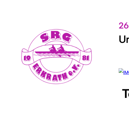
26
Un
To