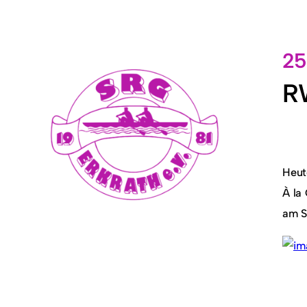
25
RW
Heut
À la
am S