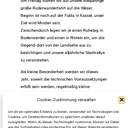
Am Freitag starten wir auf unsere diesjährige
große Ruderwanderfahrt auf die Weser.
Beginn ist noch auf der Fulda in Kassel, unser
Ziel wird Minden sein.
Zwischendurch legen wir je einen Ruhetag in
Bodenwerder und einen in Rinteln ein, um die
Gegend dort von der Landseite aus zu
besichtigen und unsere alljährliche Stadtrallye
zu veranstalten.
Als kleine Besonderheit werden wir dieses
Jahr, soweit die technischen Vorraussetzungen
erfüllt sein werden, regelmäßig kleine
Impressionen der Fahrt für alle
Cookie-Zustimmung verwalten
Daheimgebliebenen auf dieser Seite
veröffentlichen.
Um dir ein optimales Erlebnis zu bieten, verwenden wir Technologien wie
Cookies, um Geräteinformationen zu speichern und/oder darauf
Wir freuen uns auf eine tolle Fahrt!
zuzugreifen. Wenn du diesen Technologien zustimmst, können wir Daten
wie das Surfverhalten oder eindeutige IDs auf dieser Website verarbeiten.