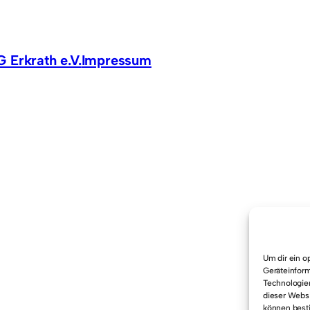
 Erkrath e.V.
Impressum
Um dir ein o
Geräteinform
Technologien
dieser Websi
können best