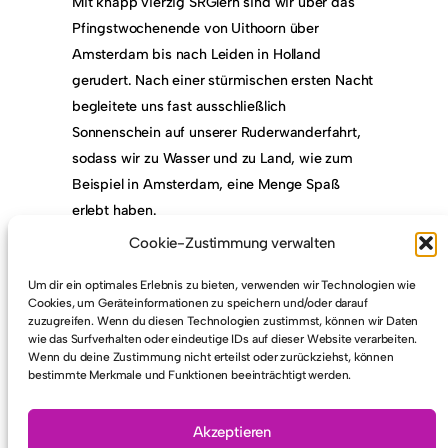
Mit knapp vierzig SRGlern sind wir über das
Pfingstwochenende von Uithoorn über
Amsterdam bis nach Leiden in Holland
gerudert. Nach einer stürmischen ersten Nacht
begleitete uns fast ausschließlich
Sonnenschein auf unserer Ruderwanderfahrt,
sodass wir zu Wasser und zu Land, wie zum
Beispiel in Amsterdam, eine Menge Spaß
erlebt haben.
Ausführliche Berichte gibt es dieses Jahr
Cookie-Zustimmung verwalten
gleich von mehreren Neumitfahrern in unserer
Um dir ein optimales Erlebnis zu bieten, verwenden wir Technologien wie
Vereinszeitung, dem Götterbo(o)ten, zum
Cookies, um Geräteinformationen zu speichern und/oder darauf
Ende des Jahres zu lesen.
zuzugreifen. Wenn du diesen Technologien zustimmst, können wir Daten
wie das Surfverhalten oder eindeutige IDs auf dieser Website verarbeiten.
Wir freuen uns schon auf die nächste
Wenn du deine Zustimmung nicht erteilst oder zurückziehst, können
bestimmte Merkmale und Funktionen beeinträchtigt werden.
Oberstufenwanderfahrt im kommenden Jahr!
Akzeptieren