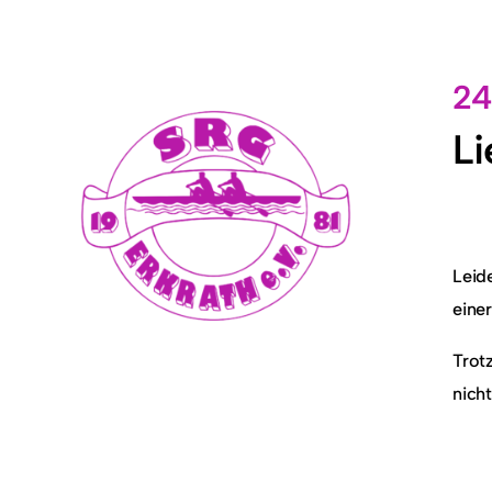
24
Li
Leid
eine
Trot
nich