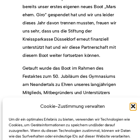
bereits unser erstes eigenen neues Boot „Mars
ehem. Giro“ gespendet hat und wir uns leider
dieses Jahr davon trennen mussten, freuen wir
uns sehr, dass uns die Stiftung der
Kreissparkasse Düsseldorf erneut finanziell
unterstützt hat und wir diese Partnerschaft mit
diesem Boot weiter fortsetzen können.
Getauft wurde das Boot im Rahmen des
Festaktes zum 50. Jubiläum des Gymnasiums
am Neandertals zu Ehren unseres langjährigen
Mitglieds, Mitbegründers und Unterstützers
Günter Ludwig. Wir haben uns sehr darüber
Cookie-Zustimmung verwalten
gefreut, dass Frau Saran-Ludwig, die Witwe
des 2018 leider verstorbenen ersten
Um dir ein optimales Erlebnis zu bieten, verwenden wir Technologien wie
Schulleiters der Schule, die Taufe vornahm. Wir
Cookies, um Geräteinformationen zu speichern und/oder darauf
zuzugreifen. Wenn du diesen Technologien zustimmst, können wir Daten
freuen uns sehr, dass uns so „Günter Ludwig“
wie das Surfverhalten oder eindeutige IDs auf dieser Website verarbeiten.